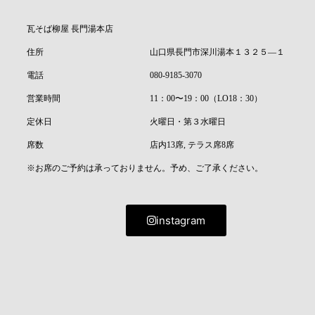
瓦そば柳屋 長門湯本店
住所
山口県長門市深川湯本１３２５―１
電話
080-9185-3070
営業時間
11：00〜19：00（LO18：30）
定休日
火曜日・第３水曜日
席数
店内13席, テラス席8席
※お席のご予約は承っておりません。予め、ご了承ください。
instagram