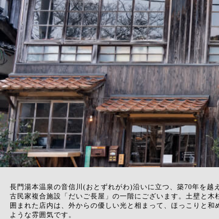
長門湯本温泉の音信川(おとずれがわ)沿いに立つ、築70年を越
古民家複合施設「だいご長屋」の一階にございます。土壁と木
囲まれた店内は、外からの優しい光と相まって、ほっこりと和
ような雰囲気です。