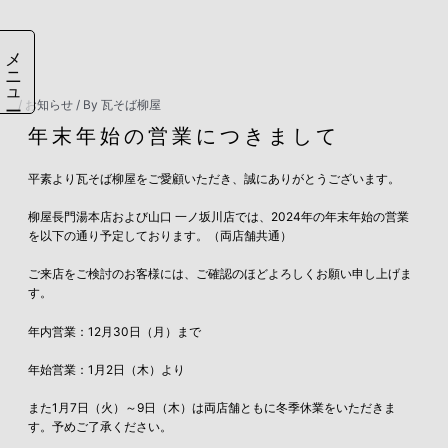
内
容
を
メニュー
ス
キ
ッ
/
お知らせ
/ By
瓦そば柳屋
プ
年末年始の営業につきまして
平素より瓦そば柳屋をご愛顧いただき、誠にありがとうございます。
柳屋長門湯本店および山口 一ノ坂川店では、2024年の年末年始の営業
を以下の通り予定しております。（両店舗共通）
ご来店をご検討のお客様には、ご確認のほどよろしくお願い申し上げま
す。
年内営業：12月30日（月）まで
年始営業：1月2日（木）より
また
1
月
7
日（火）～
9
日（木）は両店舗ともに冬季休業をいただきま
す。予めご了承ください。